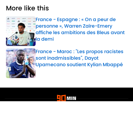
More like this
France - Espagne : « On a peur de
personne », Warren Zaïre-Emery
affiche les ambitions des Bleus avant
la demi
Published by on Invalid Date
France - Maroc : "Les propos racistes
sont inadmissibles", Dayot
Upamecano soutient Kylian Mbappé
Published by on Invalid Date
2 related articles loaded
Confidentialité
Politique de Cookie
Termes & Conditions
À PROPOS DE 90MIN
Minute Media
Jobs