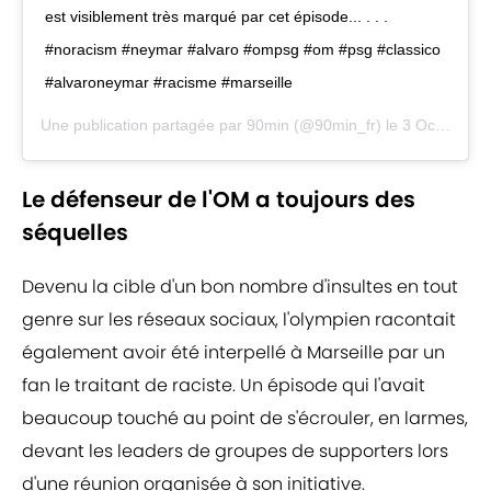
est visiblement très marqué par cet épisode... . . .
#noracism #neymar #alvaro #ompsg #om #psg #classico
#alvaroneymar #racisme #marseille
Une publication partagée par
90min
(@90min_fr) le
3 Oct. 2020 à 9 :50 PDT
Le défenseur de l'OM a toujours des
séquelles
Devenu la cible d'un bon nombre d'insultes en tout
genre sur les réseaux sociaux, l'olympien racontait
également avoir été interpellé à Marseille par un
fan le traitant de raciste. Un épisode qui l'avait
beaucoup touché au point de s'écrouler, en larmes,
devant les leaders de groupes de supporters lors
d'une réunion organisée à son initiative.