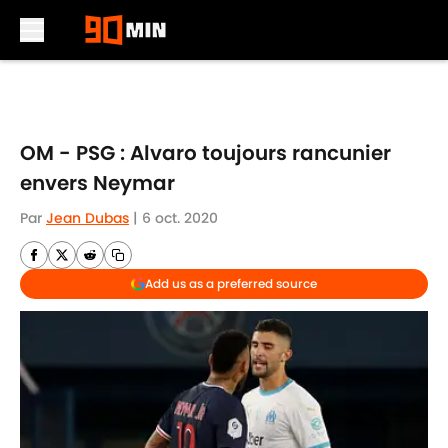
Skip to main content
OM - PSG : Alvaro toujours rancunier
envers Neymar
Par
Jean Dubas
|
6 oct. 2020
Add us as a preferred source