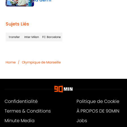
Published by on Invalid Date
1 related articles loaded
Sujets Liés
transfer
Inter Milan
FC Barcelone
Home
/
Olympique de Marseille
Confidentialité
Politique de Cookie
Termes & Conditions
À PROPOS DE 90MIN
Minute Media
Jobs