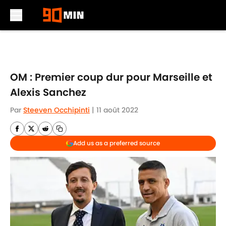
Skip to main content
OM : Premier coup dur pour Marseille et
Alexis Sanchez
Par
Steeven Occhipinti
|
11 août 2022
Add us as a preferred source