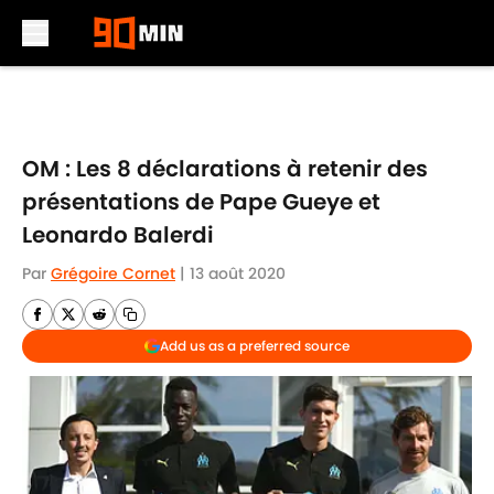
Skip to main content
OM : Les 8 déclarations à retenir des
présentations de Pape Gueye et
Leonardo Balerdi
Par
Grégoire Cornet
|
13 août 2020
Add us as a preferred source