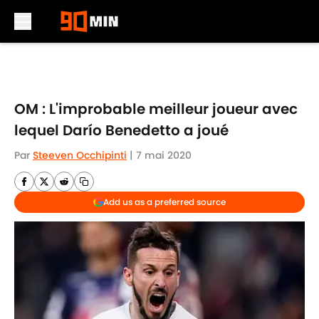
Skip to main content
OM : L'improbable meilleur joueur avec
lequel Darío Benedetto a joué
Par
Steeven Occhipinti
|
7 mai 2020
Add us as a preferred source