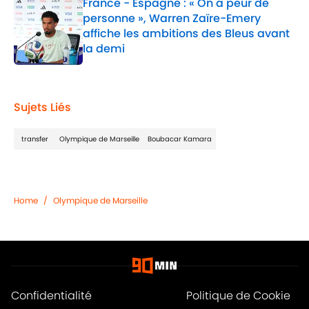
France - Espagne : « On a peur de
personne », Warren Zaïre-Emery
affiche les ambitions des Bleus avant
la demi
Published by on Invalid Date
1 related articles loaded
Sujets Liés
transfer
Olympique de Marseille
Boubacar Kamara
Home
/
Olympique de Marseille
Confidentialité
Politique de Cookie