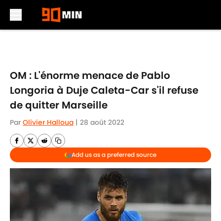
Skip to main content
OM : L'énorme menace de Pablo
Longoria à Duje Caleta-Car s'il refuse
de quitter Marseille
Par
Olivier Halloua
|
28 août 2022
Add us as a preferred source