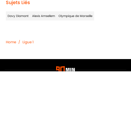
Sujets Liés
Davy Diamant
Alexis Amsellem
Olympique de Marseille
Home
/
Ligue 1
Confidentialité
Politique de Cookie
Termes & Conditions
À PROPOS DE 90MIN
Minute Media
Jobs
Déclaration d'accessibilité
A-Z Index
Cookies Settings