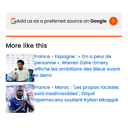
Add us as a preferred source on
Google
More like this
France - Espagne : « On a peur de
personne », Warren Zaïre-Emery
affiche les ambitions des Bleus avant
la demi
Published by on Invalid Date
France - Maroc : "Les propos racistes
sont inadmissibles", Dayot
Upamecano soutient Kylian Mbappé
Published by on Invalid Date
2 related articles loaded