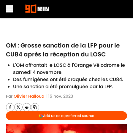
Skip to main content
OM : Grosse sanction de la LFP pour le
CU84 après la réception du LOSC
L'OM affrontait le LOSC à l'Orange Vélodrome le
samedi 4 novembre.
Des fumigènes ont été craqués chez les CU84.
Une sanction a été promulguée par la LFP.
Par
Olivier Halloua
|
15 nov. 2023
Add us as a preferred source