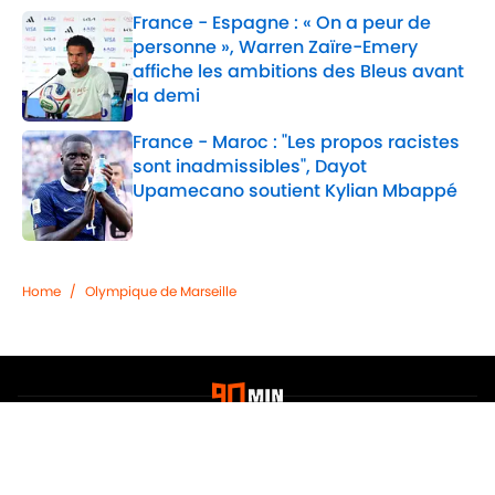
France - Espagne : « On a peur de
personne », Warren Zaïre-Emery
affiche les ambitions des Bleus avant
la demi
Published by on Invalid Date
France - Maroc : "Les propos racistes
sont inadmissibles", Dayot
Upamecano soutient Kylian Mbappé
Published by on Invalid Date
2 related articles loaded
Home
/
Olympique de Marseille
Confidentialité
Politique de Cookie
Termes & Conditions
À PROPOS DE 90MIN