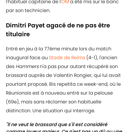
l'habituel capitaine de l'
OM
a été mis sur le banc
par son technicien.
Dimitri Payet agacé de ne pas être
titulaire
Entré en jeu à la 77ème minute lors du match
inaugural face au
Stade de Reims
(4-1), l'ancien
des
Hammers
n'a pas pour autant récupéré son
brassard auprès de Valentin Rongier, qui lui avait
pourtant proposé. Bis repetita ce week-end, où le
Réunionais est à nouveau entré sur la pelouse
(69e), mais sans réclamer son habituelle
distinction. Une situation qui interroge.
"Il ne veut le brassard que s'il est considéré
comme joueur majeur. Ce n'est pas un dû ou une