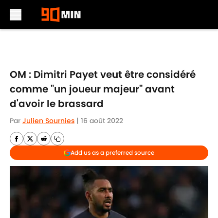
Skip to main content
OM : Dimitri Payet veut être considéré
comme "un joueur majeur" avant
d'avoir le brassard
Par
Julien Sournies
|
16 août 2022
Add us as a preferred source