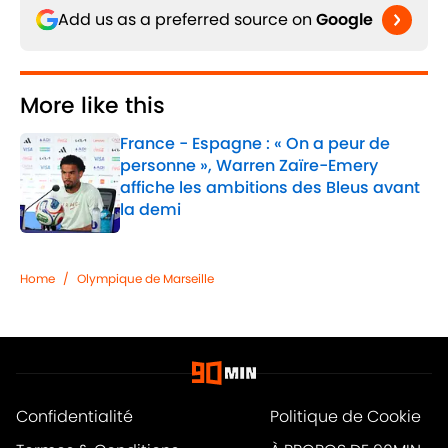
Add us as a preferred source on
Google
More like this
France - Espagne : « On a peur de
personne », Warren Zaïre-Emery
affiche les ambitions des Bleus avant
la demi
Published by on Invalid Date
1 related articles loaded
Home
/
Olympique de Marseille
Confidentialité
Politique de Cookie