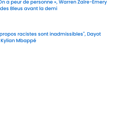
 On a peur de personne », Warren Zaïre-Emery
 des Bleus avant la demi
Date
 propos racistes sont inadmissibles", Dayot
 Kylian Mbappé
Date
e Cookie
Termes &
À P
Conditions
90M
n
A-Z Index
Cook
ité