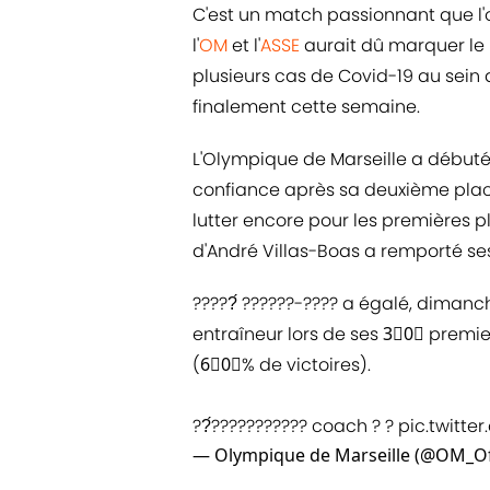
C'est un match passionnant que l'o
l'
OM
et l'
ASSE
aurait dû marquer le 
plusieurs cas de Covid-19 au sein d
finalement cette semaine.
L'Olympique de Marseille a débuté t
confiance après sa deuxième place
lutter encore pour les premières pl
d'André Villas-Boas a remporté se
?????́ ??????-???? a égalé, dimanch
entraîneur lors de ses 3⃣0⃣ prem
(6⃣0⃣% de victoires).
??́??????????? coach ? ?
pic.twitte
— Olympique de Marseille (@OM_Off