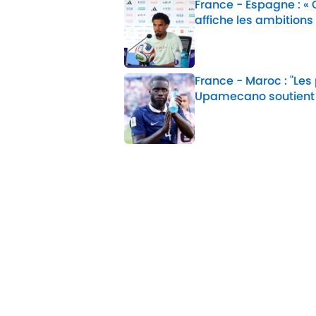
France - Espagne : «
affiche les ambitions
Published by on Invalid 
France - Maroc : "Les
Upamecano soutient
Published by on Invalid 
2 related articles loaded
Confidentialité
Politique d
Jobs
Déclaratio
d'accessibil