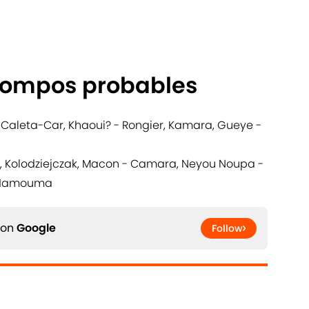
 compos probables
 Caleta-Car, Khaoui? - Rongier, Kamara, Gueye -
, Kolodziejczak, Macon - Camara, Neyou Noupa -
- Hamouma
 on
Google
Follow