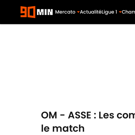
Mercato
Actualité
Ligue 1
Cham
Skip to main content
OM - ASSE : Les co
le match