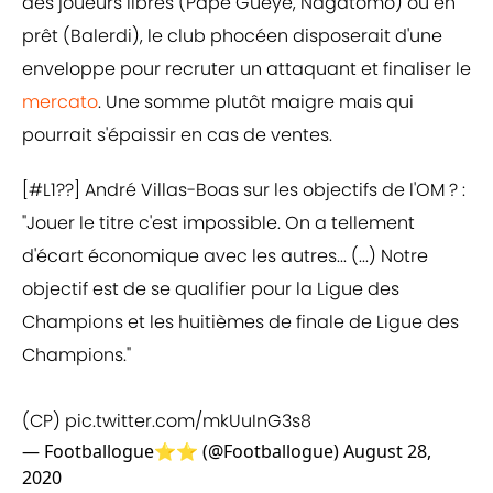
des joueurs libres (Pape Gueye, Nagatomo) ou en
prêt (Balerdi), le club phocéen disposerait d'une
enveloppe pour recruter un attaquant et finaliser le
mercato
. Une somme plutôt maigre mais qui
pourrait s'épaissir en cas de ventes.
[
#L1
??] André Villas-Boas sur les objectifs de l'OM ? :
"Jouer le titre c'est impossible. On a tellement
d'écart économique avec les autres... (...) Notre
objectif est de se qualifier pour la Ligue des
Champions et les huitièmes de finale de Ligue des
Champions."
(CP)
pic.twitter.com/mkUuInG3s8
— Footballogue⭐️⭐️ (@Footballogue)
August 28,
2020