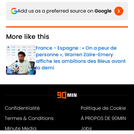
Add us as a preferred source on
Google
More like this
France - Espagne : « On a peur de
personne », Warren Zaïre-Emery
affiche les ambitions des Bleus avant
la demi
Published by on Invalid Date
1 related articles loaded
Confidentialité
Politique de Cookie
Termes & Conditions
À PROPOS DE 90MIN
Minute Media
Jobs