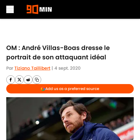
Skip to main content
OM : André Villas-Boas dresse le
portrait de son attaquant idéal
Par
Tiziano Taillibert
|
4 sept. 2020
Add us as a preferred source