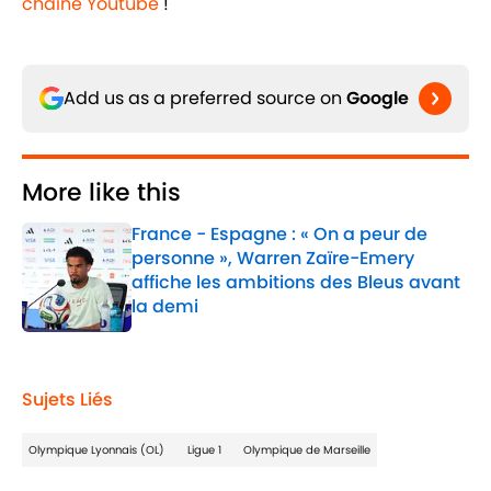
chaîne Youtube
!
Add us as a preferred source on
Google
More like this
France - Espagne : « On a peur de
personne », Warren Zaïre-Emery
affiche les ambitions des Bleus avant
la demi
Published by on Invalid Date
1 related articles loaded
Sujets Liés
Olympique Lyonnais (OL)
Ligue 1
Olympique de Marseille