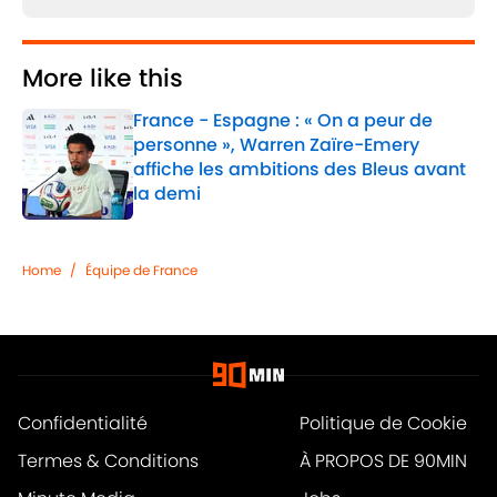
More like this
France - Espagne : « On a peur de
personne », Warren Zaïre-Emery
affiche les ambitions des Bleus avant
la demi
Published by on Invalid Date
1 related articles loaded
Home
/
Équipe de France
Confidentialité
Politique de Cookie
Termes & Conditions
À PROPOS DE 90MIN