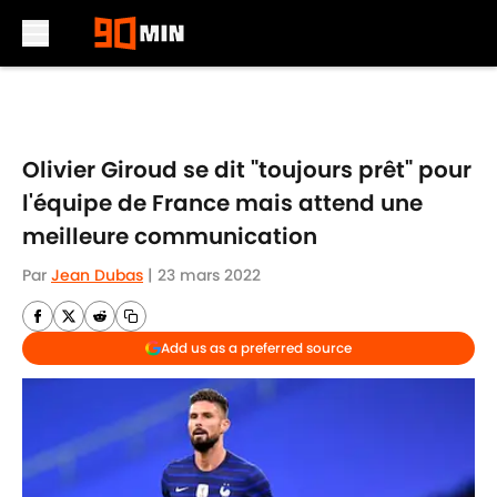
Skip to main content
Olivier Giroud se dit "toujours prêt" pour
l'équipe de France mais attend une
meilleure communication
Par
Jean Dubas
|
23 mars 2022
Add us as a preferred source