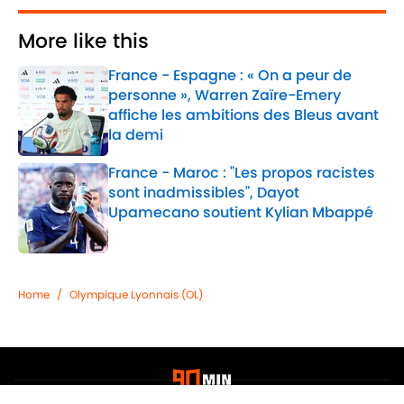
More like this
France - Espagne : « On a peur de
personne », Warren Zaïre-Emery
affiche les ambitions des Bleus avant
la demi
Published by on Invalid Date
France - Maroc : "Les propos racistes
sont inadmissibles", Dayot
Upamecano soutient Kylian Mbappé
Published by on Invalid Date
2 related articles loaded
Home
/
Olympique Lyonnais (OL)