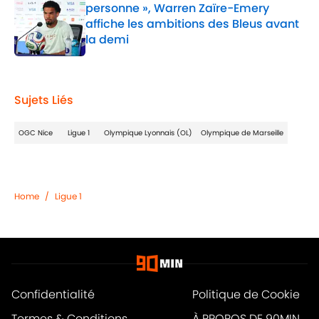
personne », Warren Zaïre-Emery
affiche les ambitions des Bleus avant
la demi
Published by on Invalid Date
1 related articles loaded
Sujets Liés
OGC Nice
Ligue 1
Olympique Lyonnais (OL)
Olympique de Marseille
Home
/
Ligue 1
Confidentialité
Politique de Cookie
Termes & Conditions
À PROPOS DE 90MIN