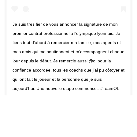
Je suis très fier de vous annoncer la signature de mon
premier contrat professionnel à l’olympique lyonnais. Je
tiens tout d’abord à remercier ma famille, mes agents et
mes amis qui me soutiennent et m’accompagnent chaque
jour depuis le début. Je remercie aussi @ol pour la
confiance accordée, tous les coachs que j’ai pu côtoyer et
qui ont fait le joueur et la personne que je suis
aujourd’hui. Une nouvelle étape commence.. #TeamOL
?????
Une publication partagée par
Maxence Caqueret
(@m.caqueret) le
Convoqué par Bruno Genesio le 19 octobre 2018 à