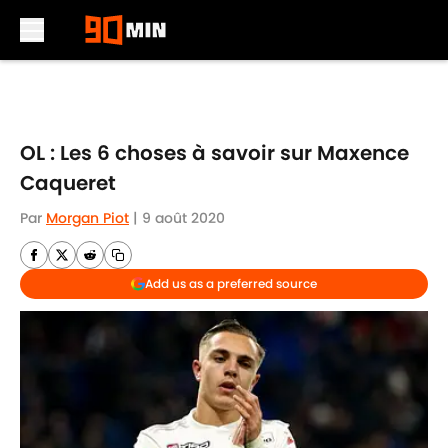
Skip to main content
OL : Les 6 choses à savoir sur Maxence
Caqueret
Par
Morgan Piot
|
9 août 2020
Add us as a preferred source