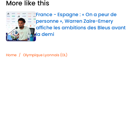
More like this
France - Espagne : « On a peur de
personne », Warren Zaïre-Emery
affiche les ambitions des Bleus avant
la demi
Published by on Invalid Date
1 related articles loaded
Home
/
Olympique Lyonnais (OL)
Confidentialité
Politique de Cookie
Termes & Conditions
À PROPOS DE 90MIN
Minute Media
Jobs
Déclaration d'accessibilité
A-Z Index