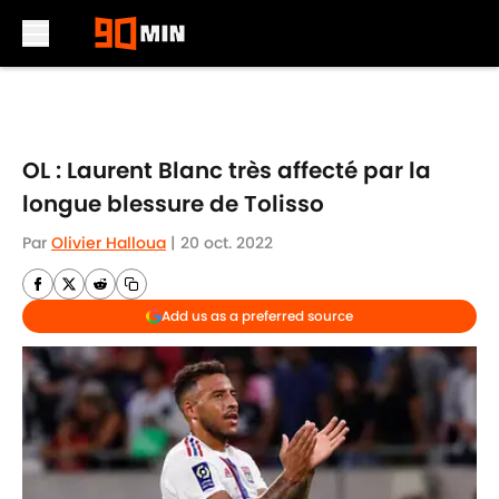
Skip to main content
OL : Laurent Blanc très affecté par la
longue blessure de Tolisso
Par
Olivier Halloua
|
20 oct. 2022
Add us as a preferred source