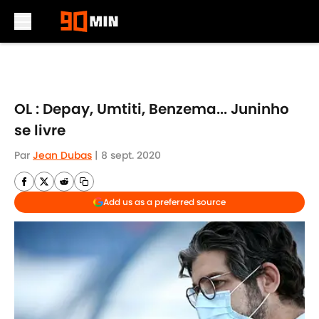
Skip to main content
OL : Depay, Umtiti, Benzema... Juninho
se livre
Par
Jean Dubas
|
8 sept. 2020
Add us as a preferred source