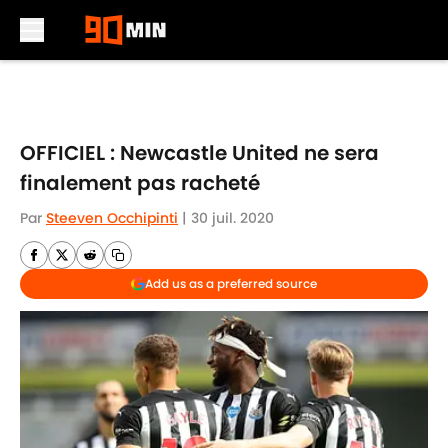
Skip to main content
OFFICIEL : Newcastle United ne sera
finalement pas racheté
Par
Steeven Occhipinti
|
30 juil. 2020
Add us as a preferred source