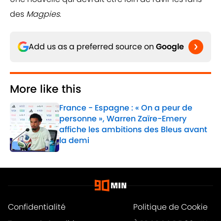
des
Magpies
.
Add us as a preferred source on
Google
More like this
France - Espagne : « On a peur de
personne », Warren Zaïre-Emery
affiche les ambitions des Bleus avant
la demi
Published by on Invalid Date
1 related articles loaded
Confidentialité
Politique de Cookie