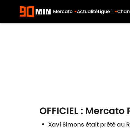
Mercato
Actualité
Ligue 1
Cham
Skip to main content
OFFICIEL : Mercato 
Xavi Simons était prêté au R