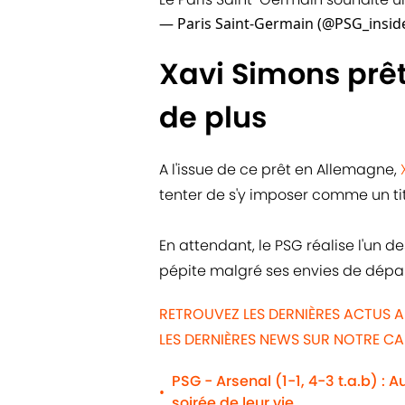
— Paris Saint-Germain (@PSG_insid
Xavi Simons prêt
de plus
A l'issue de ce prêt en Allemagne,
tenter de s'y imposer comme un tit
En attendant, le PSG réalise l'un
pépite malgré ses envies de départ
RETROUVEZ LES DERNIÈRES ACTUS A
LES DERNIÈRES NEWS SUR NOTRE C
PSG - Arsenal (1-1, 4-3 t.a.b) : 
•
soirée de leur vie