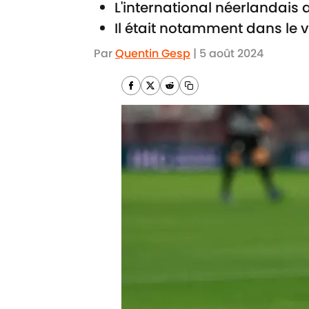
L'international néerlandais
Il était notamment dans le 
Par
Quentin Gesp
|
5 août 2024