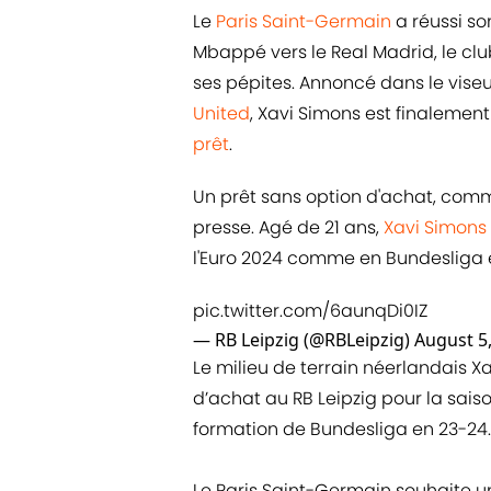
Le
Paris Saint-Germain
a réussi so
Mbappé vers le Real Madrid, le clu
ses pépites. Annoncé dans le vise
United
, Xavi Simons est finalement
prêt
.
Un prêt sans option d'achat, com
presse. Agé de 21 ans,
Xavi Simons
l'Euro 2024 comme en Bundesliga e
pic.twitter.com/6aunqDi0IZ
— RB Leipzig (@RBLeipzig)
August 5
Le milieu de terrain néerlandais 
d’achat au RB Leipzig pour la sai
formation de Bundesliga en 23-24.
Le Paris Saint-Germain souhaite une