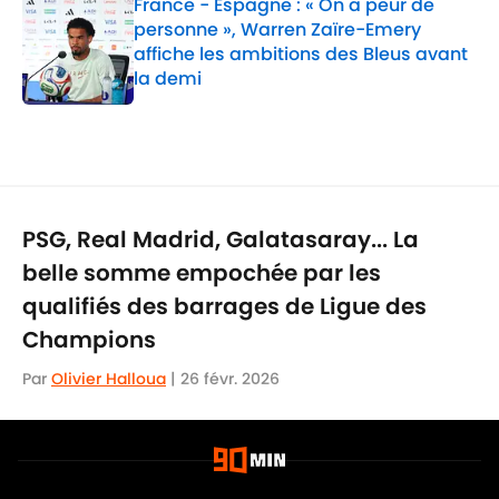
France - Espagne : « On a peur de
personne », Warren Zaïre-Emery
affiche les ambitions des Bleus avant
la demi
Published by on Invalid Date
1 related articles loaded
PSG, Real Madrid, Galatasaray... La
belle somme empochée par les
qualifiés des barrages de Ligue des
Champions
Par
Olivier Halloua
|
26 févr. 2026