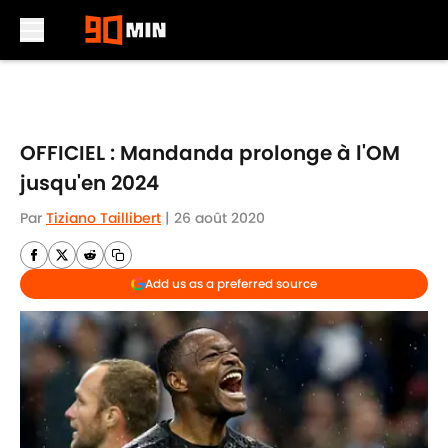
Skip to main content
OFFICIEL : Mandanda prolonge à l'OM
jusqu'en 2024
Par
Tiziano Taillibert
|
26 août 2020
Add us as a preferred source