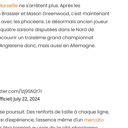
arseille
ne s'arrêtent plus. Après les
lian Brassier et Mason Greenwood, c'est maintenant
e avec les phocéens. Le désormais ancien joueur
quatre saisons disputées dans le Nord de
 découvrir un troisième grand championnat
Angleterre donc, mais aussi en Allemagne.
itter.com/1zj9SN2r7r
iciel)
July 22, 2024
se poursuit. Des renforts de taille à chaque ligne,
si d'expérience, l'essence même d'un
mercato
s être terminé au sein de la cité phocéenne.