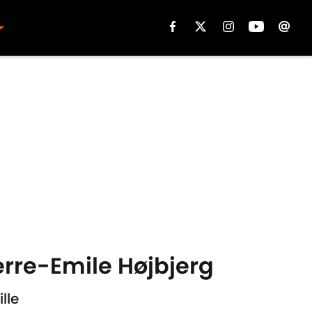
ierre-Emile Højbjerg
lle