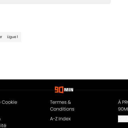
er
Ligue 1
e Cookie
Termes &
À P
Conditions
90M
n
A-Z Index
Cook
ité