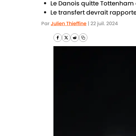
Le Danois quitte Tottenham e
Le transfert devrait rappor
Par
Julien Thieffine
|
22 juil. 2024