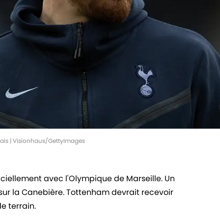
llais | Visionhaus/GettyImages
iciellement avec l'Olympique de Marseille. Un
 sur la Canebière. Tottenham devrait recevoir
e terrain.