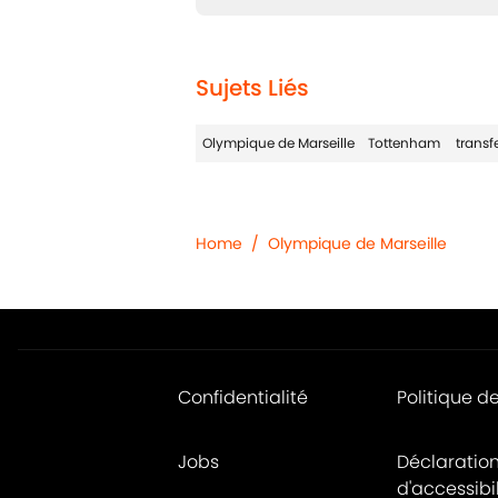
Sujets Liés
Olympique de Marseille
Tottenham
transf
Home
/
Olympique de Marseille
Confidentialité
Politique d
Jobs
Déclaratio
d'accessibil