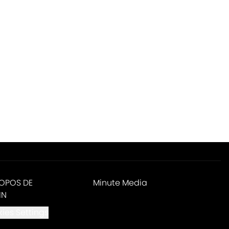
ROPOS DE
Minute Media
IN
ies Settings