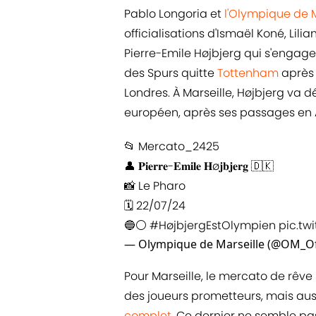
Pablo Longoria et
l'Olympique de M
officialisations d'Ismaël Koné, Li
Pierre-Emile Højbjerg qui s'engag
des Spurs quitte
Tottenham
après 
Londres. À Marseille, Højbjerg va
européen, après ses passages en 
📂 Mercato_2425
👤 𝐏𝐢𝐞𝐫𝐫𝐞-𝐄𝐦𝐢𝐥𝐞 𝐇ø𝐣𝐛𝐣𝐞𝐫𝐠 🇩🇰
📸 Le Pharo
🗓️ 22/07/24
🔵⚪️
#HøjbjergEstOlympien
pic.tw
— Olympique de Marseille (@OM_Off
Pour Marseille, le mercato de rêve 
des joueurs prometteurs, mais aus
complet
. Ce dernier ne semble pa