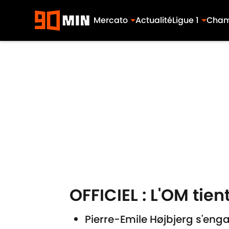
Mercato
Actualité
Ligue 1
Cham
Skip to main content
OFFICIEL : L'OM tie
Pierre-Emile Højbjerg s'eng