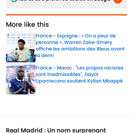
More like this
France - Espagne : « On a peur de
personne », Warren Zaïre-Emery
affiche les ambitions des Bleus avant
la demi
Published by on Invalid Date
France - Maroc : "Les propos racistes
sont inadmissibles", Dayot
Upamecano soutient Kylian Mbappé
Published by on Invalid Date
2 related articles loaded
Real Madrid : Un nom surprenant