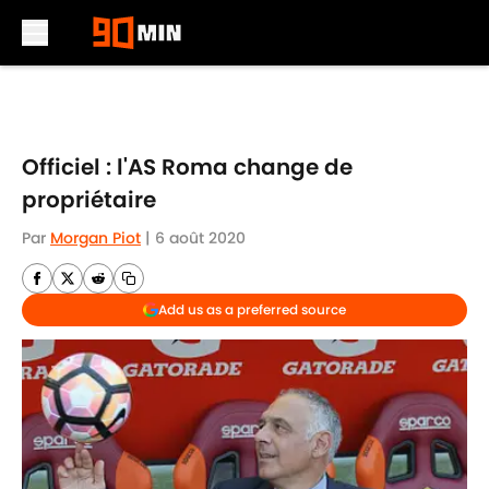
Skip to main content
Officiel : l'AS Roma change de
propriétaire
Par
Morgan Piot
|
6 août 2020
Add us as a preferred source