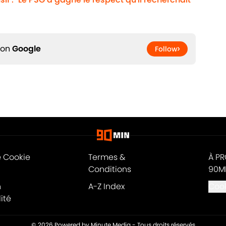
 on
Google
Follow
e Cookie
Termes &
À P
Conditions
90M
n
A-Z Index
Cook
ité
© 2026
Powered by Minute Media
-
Tous droits réservés