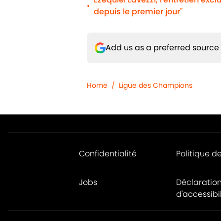
•
depuis le premier jour"
Add us as a preferred source
Home
/
Ligue des Champions
Confidentialité
Politique d
Jobs
Déclaratio
d'accessibil