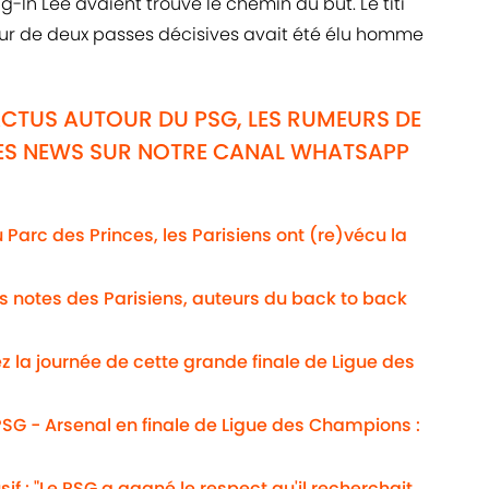
g-In Lee avaient trouvé le chemin du but. Le titi
eur de deux passes décisives avait été élu homme
ACTUS AUTOUR DU PSG, LES RUMEURS DE
ÈRES NEWS SUR NOTRE CANAL WHATSAPP
Au Parc des Princes, les Parisiens ont (re)vécu la
Les notes des Parisiens, auteurs du back to back
ez la journée de cette grande finale de Ligue des
SG - Arsenal en finale de Ligue des Champions :
usif : "Le PSG a gagné le respect qu'il recherchait