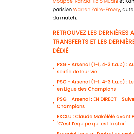
Mbappé
,
Randal Kolo Muani
et Kan
parisien
Warren Zaïre-Emery
, aut
du match.
RETROUVEZ LES DERNIÈRES 
TRANSFERTS ET LES DERNI
DÉDIÉ
PSG - Arsenal (1-1, 4-3 t.a.b) : 
•
soirée de leur vie
PSG - Arsenal (1-1, 4-3 t.a.b) : 
•
en Ligue des Champions
PSG - Arsenal : EN DIRECT - Suiv
•
Champions
EXCLU : Claude Makélélé avant P
•
"C’est l’équipe qui est la star"
Ezequiel Lavezzi, l'entretien excl