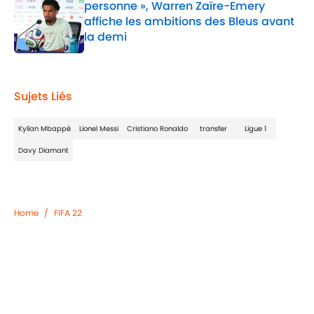
personne », Warren Zaïre-Emery
affiche les ambitions des Bleus avant
la demi
Published by on Invalid Date
1 related articles loaded
Sujets Liés
Kylian Mbappé
Lionel Messi
Cristiano Ronaldo
transfer
Ligue 1
Davy Diamant
Home
/
FIFA 22
Confidentialité
Politique de Cookie