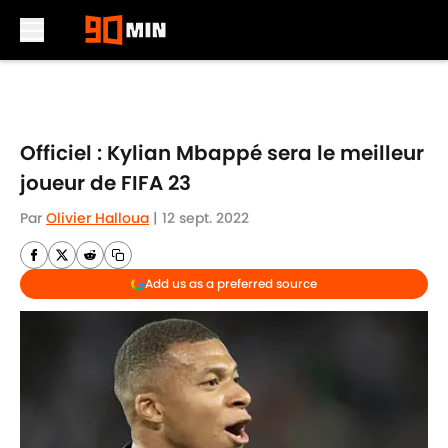
Skip to main content
Officiel : Kylian Mbappé sera le meilleur
joueur de FIFA 23
Par
Olivier Halloua
|
12 sept. 2022
Add us as a preferred source