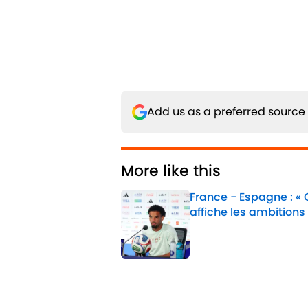
Add us as a preferred source
More like this
France - Espagne : «
affiche les ambitions
Published by on Invalid 
1 related articles loaded
Sujets Liés