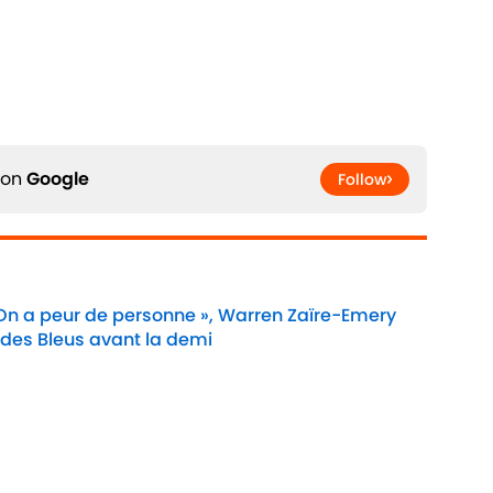
 on
Google
Follow
 On a peur de personne », Warren Zaïre-Emery
 des Bleus avant la demi
Date