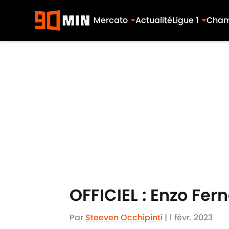
Mercato
Actualité
Ligue 1
Cham
Skip to main content
OFFICIEL : Enzo Fer
Par
Steeven Occhipinti
|
1 févr. 2023