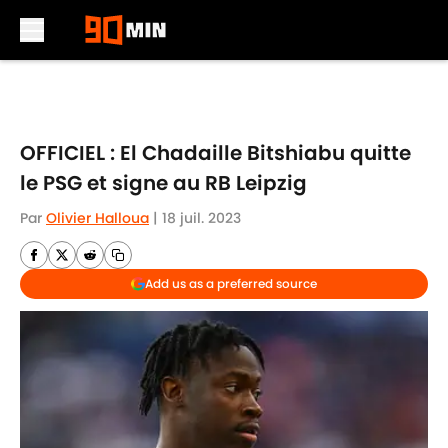
Skip to main content
OFFICIEL : El Chadaille Bitshiabu quitte
le PSG et signe au RB Leipzig
Par
Olivier Halloua
|
18 juil. 2023
Add us as a preferred source