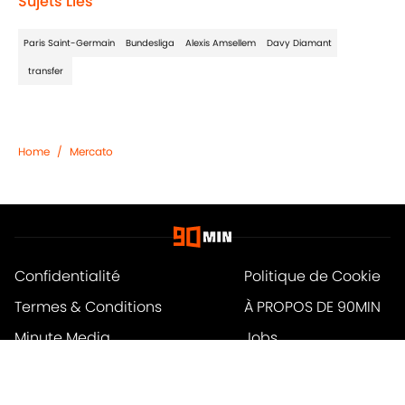
Sujets Liés
Paris Saint-Germain
Bundesliga
Alexis Amsellem
Davy Diamant
transfer
Home
/
Mercato
Confidentialité
Politique de Cookie
Termes & Conditions
À PROPOS DE 90MIN
Minute Media
Jobs
Déclaration d'accessibilité
A-Z Index
Cookies Settings