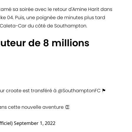
tamé sa soirée avec le retour d'Amine Harit dans
e 04. Puis, une poignée de minutes plus tard
je Caleta-Car du côté de Southampton.
uteur de 8 millions
ur croate est transféré à
@SouthamptonFC
🏴󠁧󠁢󠁥󠁮󠁧󠁿
ns cette nouvelle aventure 👏
iciel)
September 1, 2022