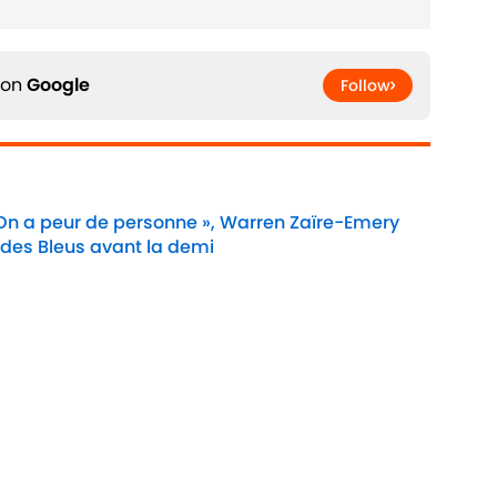
 on
Google
Follow
 On a peur de personne », Warren Zaïre-Emery
 des Bleus avant la demi
Date