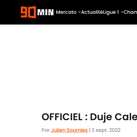
Mercato
Actualité
Ligue 1
Cham
Skip to main content
OFFICIEL : Duje Ca
Par
Julien Sournies
|
2 sept. 2022