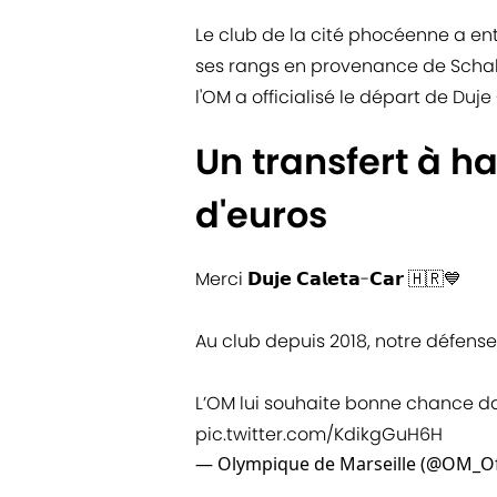
Le club de la cité phocéenne a en
ses rangs en provenance de Schalk
l'OM a officialisé le départ de Du
Un transfert à ha
d'euros
Merci 𝗗𝘂𝗷𝗲 𝗖𝗮𝗹𝗲𝘁𝗮-𝗖𝗮𝗿 🇭🇷💙
Au club depuis 2018, notre défense
L’OM lui souhaite bonne chance da
pic.twitter.com/KdikgGuH6H
— Olympique de Marseille (@OM_Off