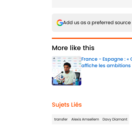
Add us as a preferred source
More like this
France - Espagne : «
affiche les ambitions
Published by on Invalid 
1 related articles loaded
Sujets Liés
transfer
Alexis Amsellem
Davy Diamant