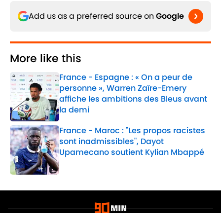
Add us as a preferred source on
Google
More like this
France - Espagne : « On a peur de
personne », Warren Zaïre-Emery
affiche les ambitions des Bleus avant
la demi
Published by on Invalid Date
France - Maroc : "Les propos racistes
sont inadmissibles", Dayot
Upamecano soutient Kylian Mbappé
Published by on Invalid Date
2 related articles loaded