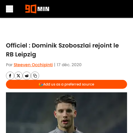
Skip to main content
Officiel : Dominik Szoboszlai rejoint le
RB Leipzig
Par
Steeven Occhipinti
|
17 déc. 2020
Add us as a preferred source