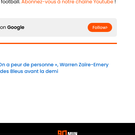
football.
Abonnez-vous à notre chaîne Youtube
!
 on
Google
Follow
 On a peur de personne », Warren Zaïre-Emery
 des Bleus avant la demi
Date