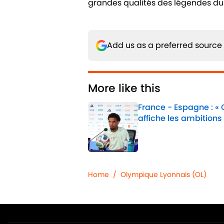
grandes qualités des légendes du 
Add us as a preferred source
More like this
France - Espagne : «
affiche les ambitions
Published by on Invalid 
1 related articles loaded
Home
/
Olympique Lyonnais (OL)