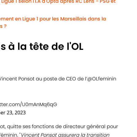
Ligue 1 selon l'I.A d'Opta après RC Lens - PSG et
ent en Ligue 1 pour les Marseillais dans la
s ?
 à la tête de l'OL
incent Ponsot au poste de CEO de l’
@OLfeminin
witter.com/U0mAnMq6qG
er 23, 2023
ot, quitte ses fonctions de directeur général pour
éminin. "
Vincent Ponsot assurera la transition