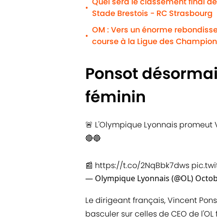
Quel sera le classement final de 
•
Stade Brestois - RC Strasbourg
OM : Vers un énorme rebondissem
•
course à la Ligue des Champion
Ponsot désormais
féminin
🚨 L'Olympique Lyonnais promeut V
🔴🔵
📰
https://t.co/2NqBbk7dws
pic.t
— Olympique Lyonnais (@OL)
Octob
Le dirigeant français, Vincent Pons
basculer sur celles de CEO de l'OL f