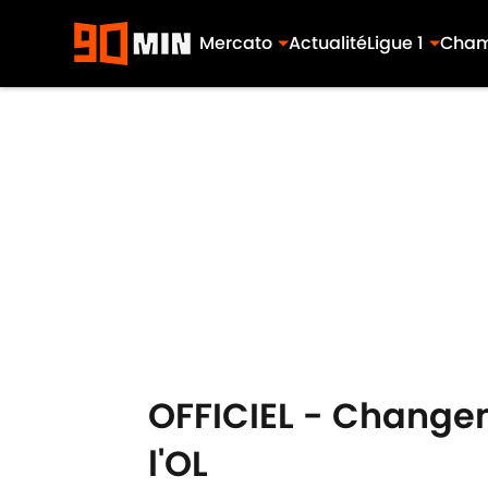
Mercato
Actualité
Ligue 1
Cham
Skip to main content
OFFICIEL - Changem
l'OL