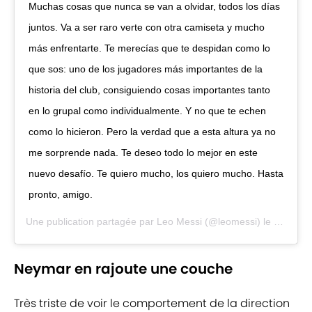
Muchas cosas que nunca se van a olvidar, todos los días
juntos. Va a ser raro verte con otra camiseta y mucho
más enfrentarte. Te merecías que te despidan como lo
que sos: uno de los jugadores más importantes de la
historia del club, consiguiendo cosas importantes tanto
en lo grupal como individualmente. Y no que te echen
como lo hicieron. Pero la verdad que a esta altura ya no
me sorprende nada. Te deseo todo lo mejor en este
nuevo desafío. Te quiero mucho, los quiero mucho. Hasta
pronto, amigo.
Une publication partagée par
Leo Messi
(@leomessi) le
25 Sept.
Neymar en rajoute une couche
Très triste de voir le comportement de la direction