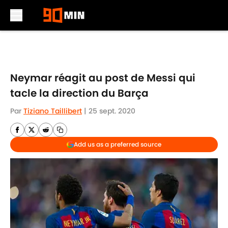
Skip to main content
Neymar réagit au post de Messi qui
tacle la direction du Barça
Par
Tiziano Taillibert
|
25 sept. 2020
Add us as a preferred source