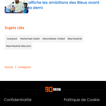
affiche les ambitions des Bleus avant
la demi
Published by on Invalid Date
1 related articles loaded
Sujets Liés
Liverpool
Mohamed Salah
Manchester United
Real Madrid
Real Madrid Mercato
Home
/
Liverpool
Confidentialité
Politique de Cookie