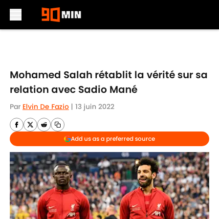
Skip to main content
Mohamed Salah rétablit la vérité sur sa
relation avec Sadio Mané
Par
Elvin De Fazio
|
13 juin 2022
Add us as a preferred source