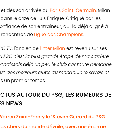
n et dès son arrivée au
Paris Saint-Germain
, Milan
dans le onze de Luis Enrique. Critiqué par les
onfiance de son entraineur, qui l'a déjà aligné à
ix rencontres de
Ligue des Champions
.
SG TV
, l'ancien de
l'Inter Milan
est revenu sur ses
u PSG c’est la plus grande étape de ma carrière.
onnaissais déjà un peu le club car toute personne
 l’un des meilleurs clubs au monde. Je le savais et
ans un premier temps.
ACTUS AUTOUR DU PSG, LES RUMEURS DE
RES NEWS
 Warren Zaîre-Emery le "Steven Gerrard du PSG"
plus chers du monde dévoilé, avec une énorme