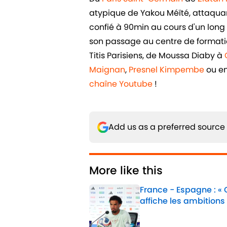
atypique de Yakou Méïté, attaquant 
confié à 90min au cours d'un long e
son passage au centre de formatio
Titis Parisiens, de Moussa Diaby à
Maignan
,
Presnel Kimpembe
ou e
chaîne Youtube
!
Add us as a preferred source
More like this
France - Espagne : «
affiche les ambitions
Published by on Invalid 