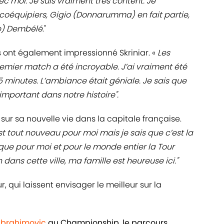
ec moi. Je suis vraiment très content. Je
coéquipiers, Gigio (Donnarumma) en fait partie,
e) Dembélé
."
s ont également impressionné Skriniar. «
Les
remier match a été incroyable. J’ai vraiment été
5 minutes. L’ambiance était géniale. Je sais que
 important dans notre histoire".
é sur sa nouvelle vie dans la capitale française.
est tout nouveau pour moi mais je sais que c’est la
 que pour moi et pour le monde entier la Tour
n dans cette ville, ma famille est heureuse ici."
 qui laissent envisager le meilleur sur la
 Ibrahimovic
au Championship, le parcours