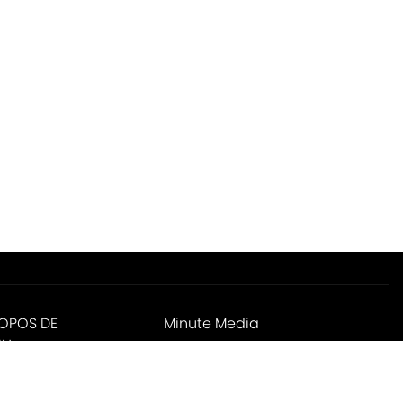
ROPOS DE
Minute Media
IN
ies Settings