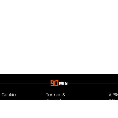
e Cookie
Termes &
À P
Conditions
90M
n
A-Z Index
Cook
ité