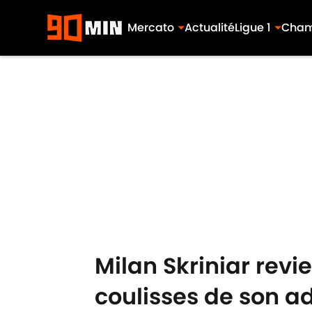
Mercato
Actualité
Ligue 1
Cham
Skip to main content
Milan Skriniar revi
coulisses de son a