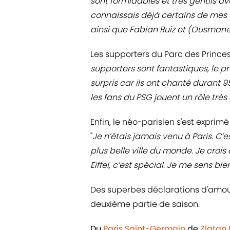
sont formidables et très gentils av
connaissais déjà certains de mes 
ainsi que Fabian Ruiz et (Ousman
Les supporters du Parc des Prince
supporters sont fantastiques, le p
surpris car ils ont chanté durant 9
les fans du PSG jouent un rôle très
Enfin, le néo-parisien s'est exprim
"
Je n’étais jamais venu à Paris. C’
plus belle ville du monde. Je crois
Eiffel, c’est spécial. Je me sens bie
Des superbes déclarations d'amour,
deuxième partie de saison.
Du
Paris Saint-Germain
de
Zlatan