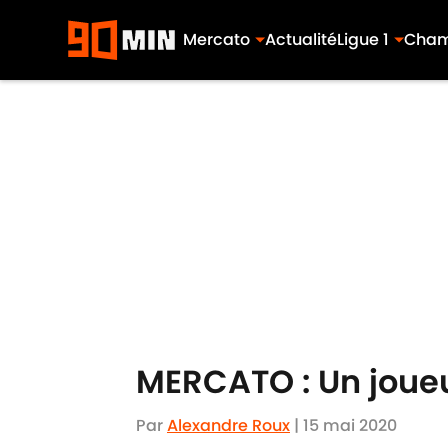
Mercato
Actualité
Ligue 1
Cham
Skip to main content
MERCATO : Un joueur
Par
Alexandre Roux
|
15 mai 2020