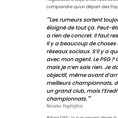
comprendre qu'un départ des Pays-
""Les rumeurs sortent touj
éloigné de tout ça. Peut-êtr
a rien de concret. Il faut re
Il y a beaucoup de choses q
réseaux sociaux. S’il y a q
avec mon agent. Le PSG ? C
mais je n’en sais rien. Je 
objectif, même avant d’arri
meilleurs championnats, da
un grand club, mais l’Erediv
championnats.""
Nicolas Tagliafico
#AjaxLOSC
Je suis encore éberlué 