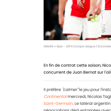
Getafe v Ajax - UEFA Europa League | Soccrat
En fin de contrat cette saison, Nic
concurrent de Juan Bernat sur l'ai
Il préfère
"calmer"
le jeu pour l'ins
Continental
mercredi, Nicolas Tagl
Saint-Germain
. Le latéral argenti
négociations déjà entamées avec l