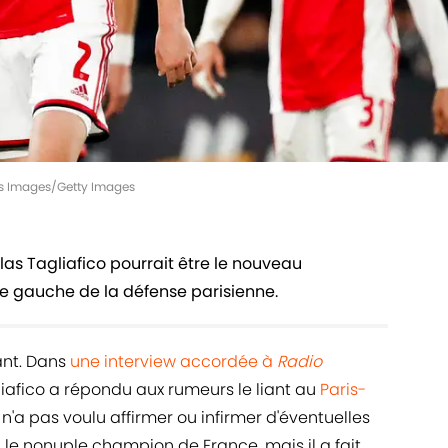
es Images/Getty Images
olas Tagliafico pourrait être le nouveau
le gauche de la défense parisienne.
tant. Dans
une interview accordée à
Radio
iafico a répondu aux rumeurs le liant au
Paris-
n n'a pas voulu affirmer ou infirmer d'éventuelles
e nonuple champion de France, mais il a fait