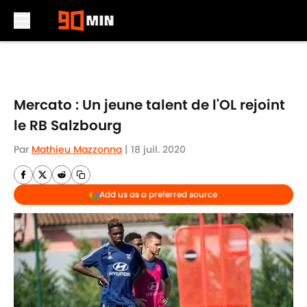
Skip to main content
Mercato : Un jeune talent de l'OL rejoint
le RB Salzbourg
Par
Mathieu Mazzonna
|
18 juil. 2020
Add us as a preferred source