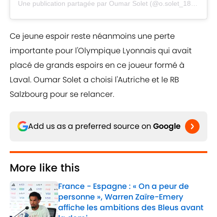
Une publication partagée par
Oumar Solet
(@o.solet_18) le
17 J
Ce jeune espoir reste néanmoins une perte
importante pour l'Olympique Lyonnais qui avait
placé de grands espoirs en ce joueur formé à
Laval. Oumar Solet a choisi l'Autriche et le RB
Salzbourg pour se relancer.
Add us as a preferred source on
Google
More like this
France - Espagne : « On a peur de
personne », Warren Zaïre-Emery
affiche les ambitions des Bleus avant