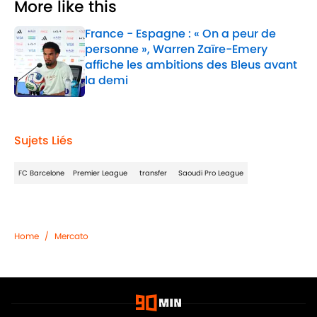
More like this
France - Espagne : « On a peur de
personne », Warren Zaïre-Emery
affiche les ambitions des Bleus avant
la demi
Published by on Invalid Date
1 related articles loaded
Sujets Liés
FC Barcelone
Premier League
transfer
Saoudi Pro League
Home
/
Mercato