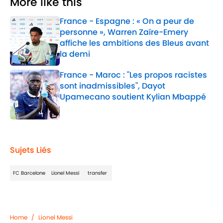
More like this
France - Espagne : « On a peur de
personne », Warren Zaïre-Emery
affiche les ambitions des Bleus avant
la demi
Published by on Invalid Date
France - Maroc : "Les propos racistes
sont inadmissibles", Dayot
Upamecano soutient Kylian Mbappé
Published by on Invalid Date
2 related articles loaded
Sujets Liés
FC Barcelone
Lionel Messi
transfer
Home
/
Lionel Messi