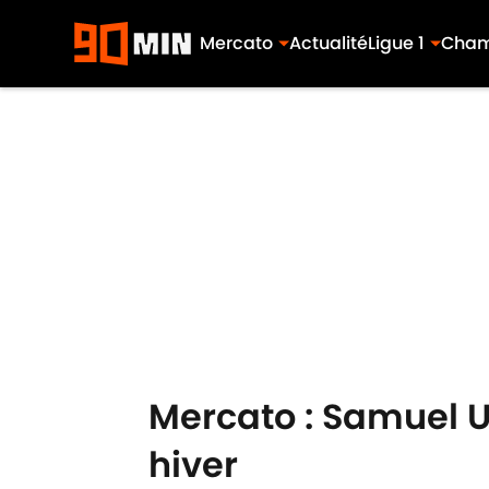
Mercato
Actualité
Ligue 1
Cham
Skip to main content
Mercato : Samuel Um
hiver