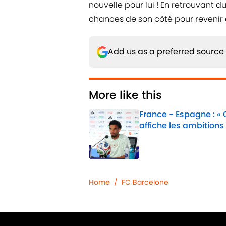
nouvelle pour lui ! En retrouvant d
chances de son côté pour revenir 
Add us as a preferred source
More like this
France - Espagne : «
affiche les ambitions
Published by on Invalid 
1 related articles loaded
Home
/
FC Barcelone