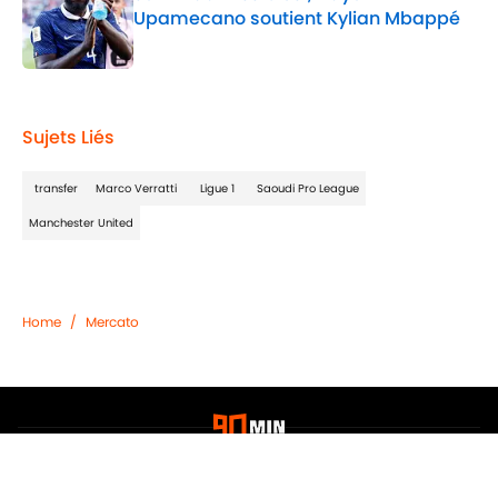
Upamecano soutient Kylian Mbappé
Published by on Invalid Date
2 related articles loaded
Sujets Liés
transfer
Marco Verratti
Ligue 1
Saoudi Pro League
Manchester United
Home
/
Mercato
Confidentialité
Politique de Cookie