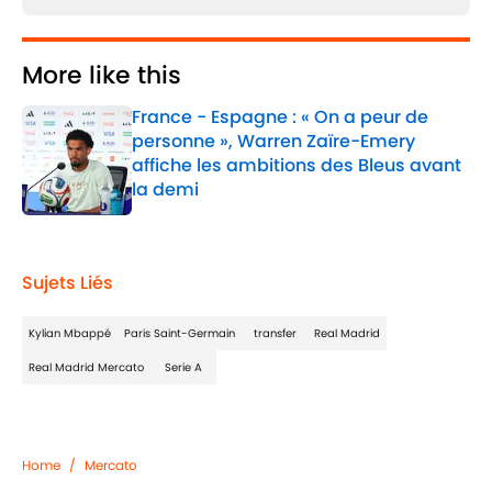
More like this
France - Espagne : « On a peur de
personne », Warren Zaïre-Emery
affiche les ambitions des Bleus avant
la demi
Published by on Invalid Date
1 related articles loaded
Sujets Liés
Kylian Mbappé
Paris Saint-Germain
transfer
Real Madrid
Real Madrid Mercato
Serie A
Home
/
Mercato