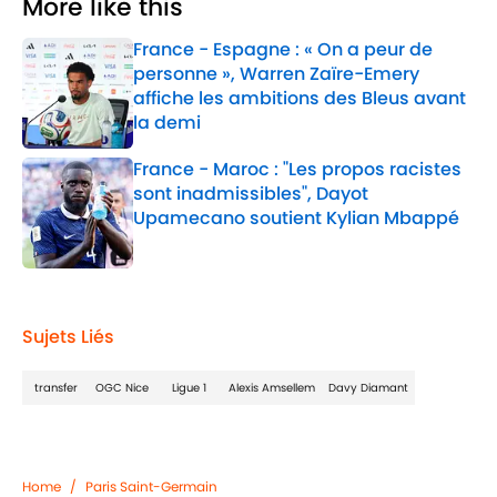
More like this
France - Espagne : « On a peur de
personne », Warren Zaïre-Emery
affiche les ambitions des Bleus avant
la demi
Published by on Invalid Date
France - Maroc : "Les propos racistes
sont inadmissibles", Dayot
Upamecano soutient Kylian Mbappé
Published by on Invalid Date
2 related articles loaded
Sujets Liés
transfer
OGC Nice
Ligue 1
Alexis Amsellem
Davy Diamant
Home
/
Paris Saint-Germain