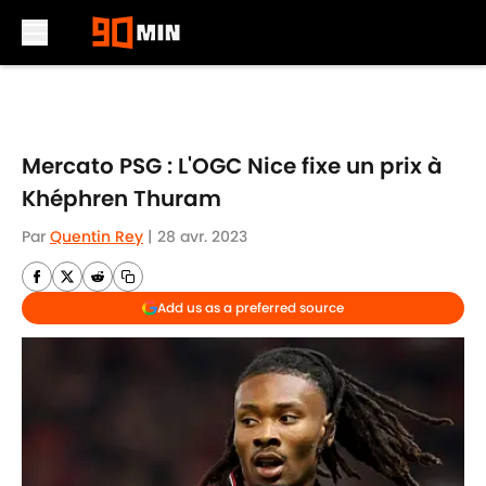
Skip to main content
Mercato PSG : L'OGC Nice fixe un prix à
Khéphren Thuram
Par
Quentin Rey
|
28 avr. 2023
Add us as a preferred source