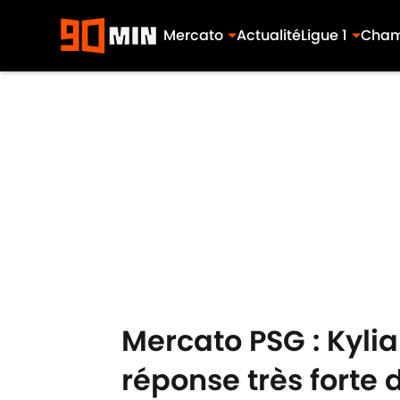
Mercato
Actualité
Ligue 1
Cham
Skip to main content
Mercato PSG : Kyli
réponse très forte 