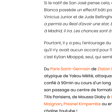
Si le natif de San José pense cela
Blanca possède un effectif bâti pou
Vinicius Junior et de Jude Bellingha
a permis au Real d'avoir une star, 
à Madrid, il ira. Les chances sont 
Pourtant, il y a peu, l'entourage 
qu'il n'y avait aucun accord pour l
c'est Kylian Mbappé, seul, qui semb
Du
Paris Saint-Germain
de
Zlatan
atypique de Yakou Méïté, attaquant 
confié à 90min au cours d'un long e
son passage au centre de formatio
Titis Parisiens, de Moussa Diaby à
Maignan
,
Presnel Kimpembe
ou e
chaîne Youtube !