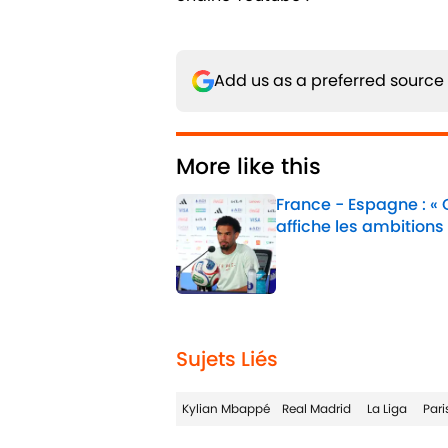
Add us as a preferred source
More like this
France - Espagne : «
affiche les ambitions
Published by on Invalid 
1 related articles loaded
Sujets Liés
Kylian Mbappé
Real Madrid
La Liga
Par