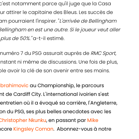
, c'est notamment parce qu'il juge que la Casa
r attirer le capitaine des Bleus. Les succès de
m pourraient l'inspirer. "
L'arrivée de Bellingham
Bellingham en est une autre. Si le joueur veut aller
à plus de 50%."
a-t-il estimé.
du numéro 7 du PSG assurait auprès de
RMC Sport
,
'instant ni même de discussions. Une fois de plus,
le avoir la clé de son avenir entre ses mains.
 Ibrahimovic
au Championship, le parcours
de Cardiff City. L'international ivoirien s'est
ntretien où il a évoqué sa carrière, l'Angleterre,
n du PSG, ses plus belles anecdotes avec les
Christopher Nkunku
, en passant par
Mike
ncore
Kingsley Coman
. Abonnez-vous à notre