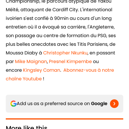
Championship, le parcours atypique de Yakou
Méïté, attaquant de Cardiff City. L'international
ivoirien s'est confié à 90min au cours d'un long
entretien où il a évoqué sa carrière, l'Angleterre,
son passage au centre de formation du PSG, ses
plus belles anecdotes avec les Titis Parisiens, de
Moussa Diaby à
Christopher Nkunku
, en passant
par
Mike Maignan
,
Presnel Kimpembe
ou
encore
Kingsley Coman
.
Abonnez-vous à notre
chaîne Youtube
!
Add us as a preferred source on
Google
More like this