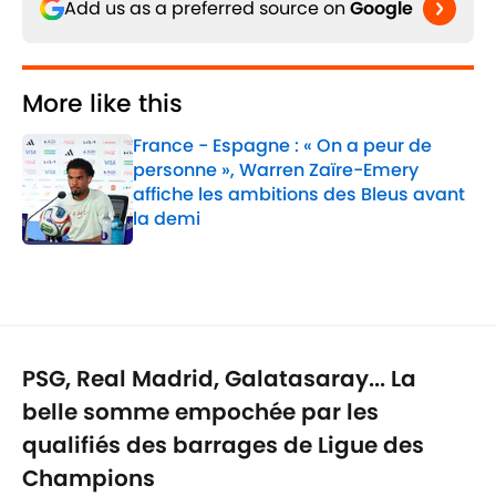
Add us as a preferred source on
Google
More like this
France - Espagne : « On a peur de
personne », Warren Zaïre-Emery
affiche les ambitions des Bleus avant
la demi
Published by on Invalid Date
1 related articles loaded
PSG, Real Madrid, Galatasaray... La
belle somme empochée par les
qualifiés des barrages de Ligue des
Champions