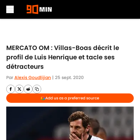
Skip to main content
MERCATO OM : Villas-Boas décrit le
profil de Luis Henrique et tacle ses
détracteurs
Par
Alexis Goudlijian
|
25 sept. 2020
Add us as a preferred source