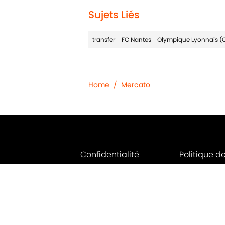
Sujets Liés
transfer
FC Nantes
Olympique Lyonnais (
Home
/
Mercato
Confidentialité
Politique d
Jobs
Déclaratio
d'accessibil