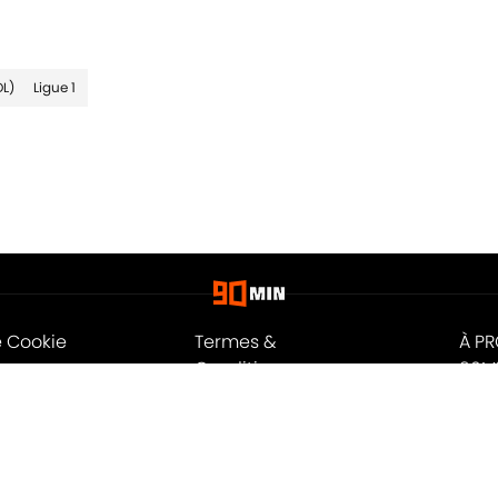
OL)
Ligue 1
e Cookie
Termes &
À P
Conditions
90M
n
A-Z Index
Cook
ité
© 2026
Powered by Minute Media
-
Tous droits réservés