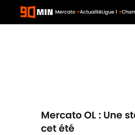
Mercato
Actualité
Ligue 1
Cham
Skip to main content
Mercato OL : Une s
cet été