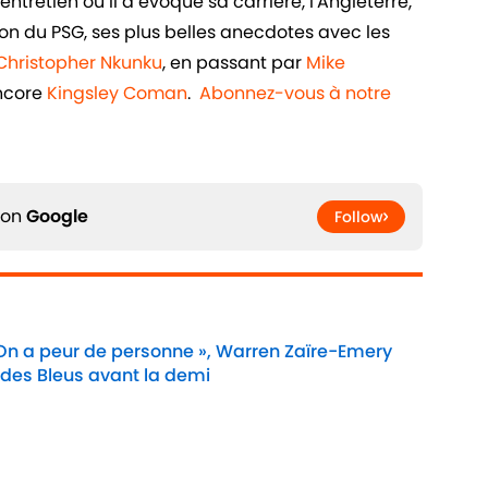
ntretien où il a évoqué sa carrière, l'Angleterre,
n du PSG, ses plus belles anecdotes avec les
Christopher Nkunku
, en passant par
Mike
ncore
Kingsley Coman
.
Abonnez-vous à notre
 on
Google
Follow
 On a peur de personne », Warren Zaïre-Emery
 des Bleus avant la demi
Date