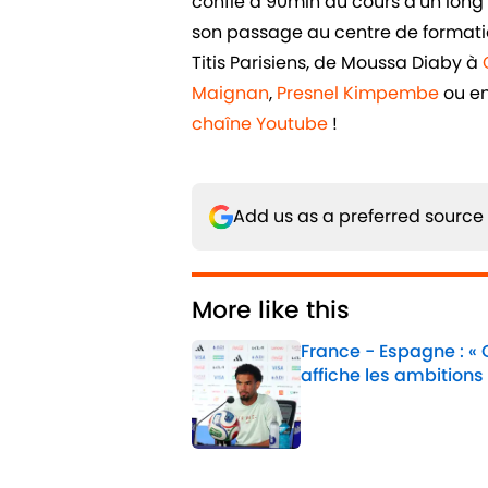
confié à 90min au cours d'un long e
son passage au centre de formatio
Titis Parisiens, de Moussa Diaby à
Maignan
,
Presnel Kimpembe
ou e
chaîne Youtube
!
Add us as a preferred source
More like this
France - Espagne : «
affiche les ambitions
Published by on Invalid 
1 related articles loaded