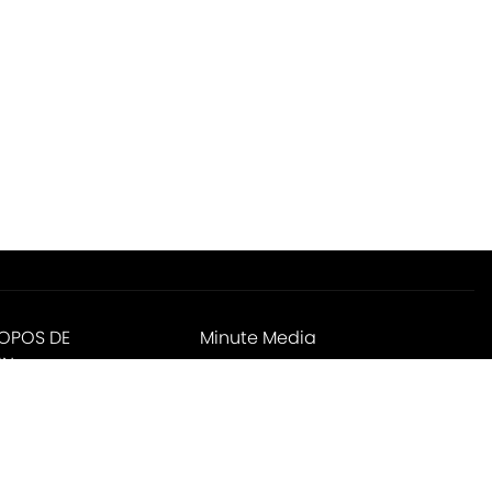
ROPOS DE
Minute Media
IN
ies Settings