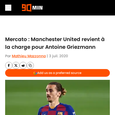
Skip to main content
Mercato : Manchester United revient à
la charge pour Antoine Griezmann
Par
Mathieu Mazzonna
|
3 juil. 2020
Add us as a preferred source