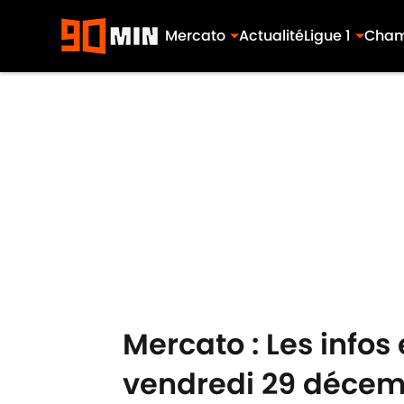
Mercato
Actualité
Ligue 1
Cham
Skip to main content
Mercato : Les infos
vendredi 29 déce