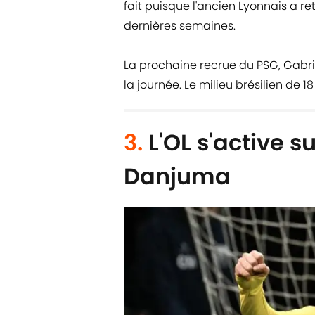
fait puisque l'ancien Lyonnais a r
dernières semaines.
La prochaine recrue du PSG, Gabr
la journée. Le milieu brésilien de 1
3.
L'OL s'active 
Danjuma