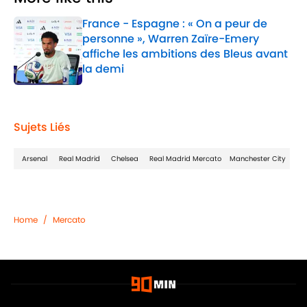
France - Espagne : « On a peur de
personne », Warren Zaïre-Emery
affiche les ambitions des Bleus avant
la demi
Published by on Invalid Date
1 related articles loaded
Sujets Liés
Arsenal
Real Madrid
Chelsea
Real Madrid Mercato
Manchester City
Home
/
Mercato