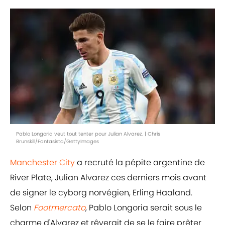
Pablo Longoria veut tout tenter pour Julian Alvarez. | Chris
Brunskill/Fantasista/GettyImages
Manchester City
a recruté la pépite argentine de
River Plate, Julian Alvarez ces derniers mois avant
de signer le cyborg norvégien, Erling Haaland.
Selon
Footmercato
, Pablo Longoria serait sous le
charme d'Alvarez et rêverait de se le faire prêter