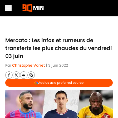
Skip to main content
Mercato : Les infos et rumeurs de
transferts les plus chaudes du vendredi
03 juin
Par
Christophe Varret
|
3 juin 2022
Add us as a preferred source