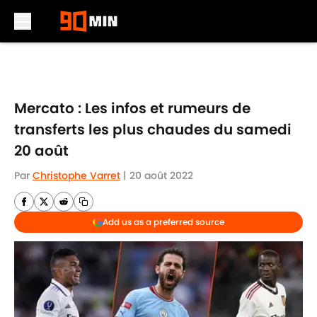
Skip to main content
Mercato : Les infos et rumeurs de
transferts les plus chaudes du samedi
20 août
Par
Christophe Varret
|
20 août 2022
Add us as a preferred source