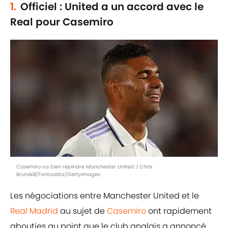
1.
Officiel : United a un accord avec le
Real pour Casemiro
Casemiro va bien rejoindre Manchester United. | Chris
Brunskill/Fantasista/GettyImages
Les négociations entre Manchester United et le
Real Madrid
au sujet de
Casemiro
ont rapidement
abouties au point que le club anglais a annoncé