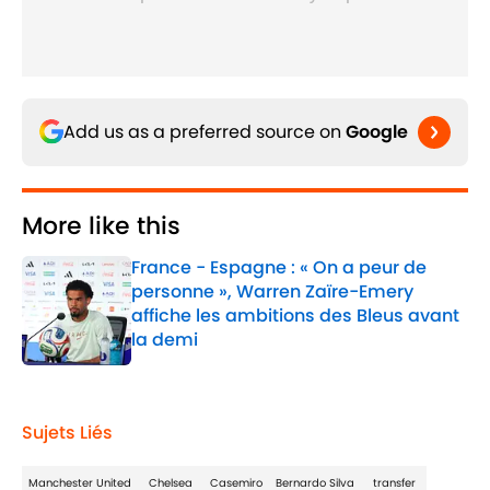
Add us as a preferred source on
Google
More like this
France - Espagne : « On a peur de
personne », Warren Zaïre-Emery
affiche les ambitions des Bleus avant
la demi
Published by on Invalid Date
1 related articles loaded
Sujets Liés
Manchester United
Chelsea
Casemiro
Bernardo Silva
transfer