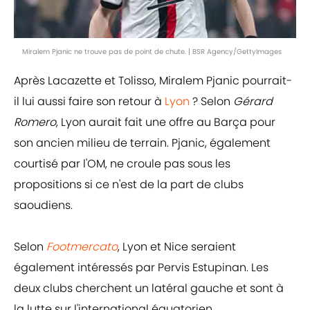
Miralem Pjanic ne trouve pas de point de chute. | BSR Agency/GettyImages
Après Lacazette et Tolisso, Miralem Pjanic pourrait-
il lui aussi faire son retour à
Lyon
? Selon
Gérard
Romero
, Lyon aurait fait une offre au Barça pour
son ancien milieu de terrain. Pjanic, également
courtisé par l'OM, ne croule pas sous les
propositions si ce n'est de la part de clubs
saoudiens.
Selon
Footmercato
, Lyon et Nice seraient
également intéressés par Pervis Estupinan. Les
deux clubs cherchent un latéral gauche et sont à
la lutte sur l'international équatorien.