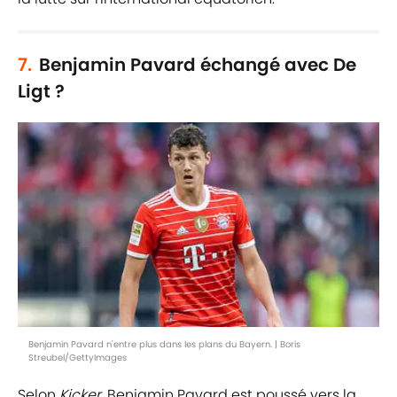
7.
Benjamin Pavard échangé avec De
Ligt ?
Benjamin Pavard n'entre plus dans les plans du Bayern. | Boris
Streubel/GettyImages
Selon
Kicker
, Benjamin Pavard est poussé vers la