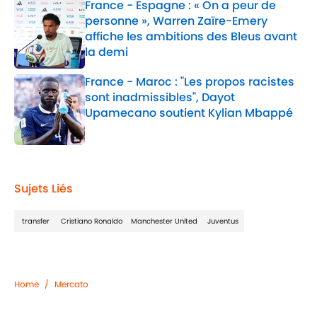
France - Espagne : « On a peur de
personne », Warren Zaïre-Emery
affiche les ambitions des Bleus avant
la demi
Published by on Invalid Date
France - Maroc : "Les propos racistes
sont inadmissibles", Dayot
Upamecano soutient Kylian Mbappé
Published by on Invalid Date
2 related articles loaded
Sujets Liés
transfer
Cristiano Ronaldo
Manchester United
Juventus
Home
/
Mercato