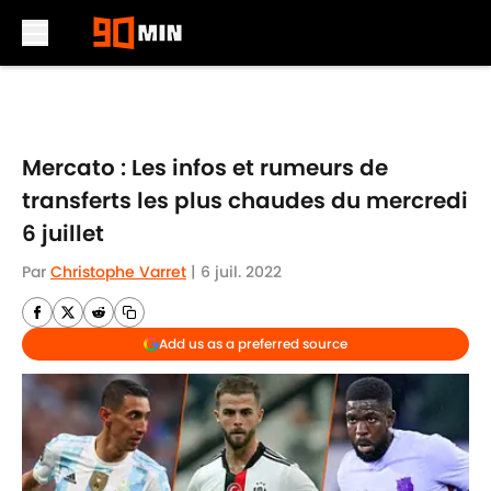
Skip to main content
Mercato : Les infos et rumeurs de
transferts les plus chaudes du mercredi
6 juillet
Par
Christophe Varret
|
6 juil. 2022
Add us as a preferred source