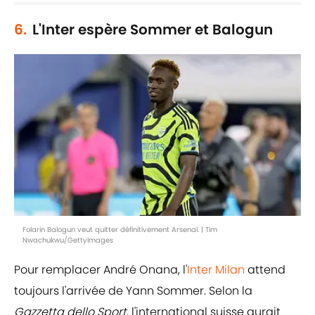
6.
L'Inter espère Sommer et Balogun
Folarin Balogun veut quitter définitivement Arsenal. | Tim
Nwachukwu/GettyImages
Pour remplacer André Onana, l'
Inter Milan
attend
toujours l'arrivée de Yann Sommer. Selon la
Gazzetta
dello
Sport
, l'international suisse aurait