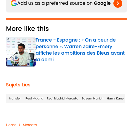
Add us as a preferred source on
Google
More like this
France - Espagne : « On a peur de
personne », Warren Zaïre-Emery
affiche les ambitions des Bleus avant
la demi
Published by on Invalid Date
1 related articles loaded
Sujets Liés
transfer
Real Madrid
Real Madrid Mercato
Bayern Munich
Harry Kane
Home
/
Mercato